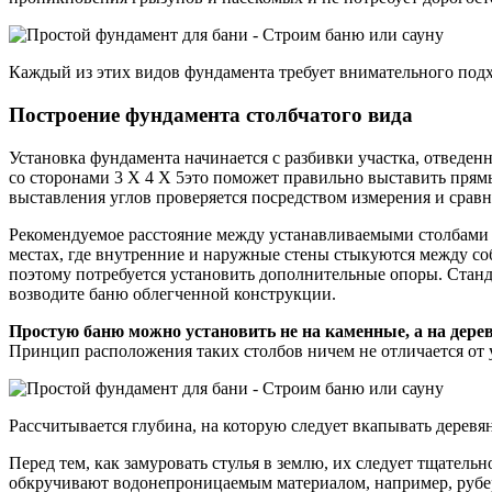
Каждый из этих видов фундамента требует внимательного подх
Построение фундамента столбчатого вида
Установка фундамента начинается с разбивки участка, отведен
со сторонами 3 Х 4 Х 5это поможет правильно выставить прямы
выставления углов проверяется посредством измерения и сравн
Рекомендуемое расстояние между устанавливаемыми столбами н
местах, где внутренние и наружные стены стыкуются между со
поэтому потребуется установить дополнительные опоры. Станда
возводите баню облегченной конструкции.
Простую баню можно установить не на каменные, а на дере
Принцип расположения таких столбов ничем не отличается от
Рассчитывается глубина, на которую следует вкапывать деревя
Перед тем, как замуровать стулья в землю, их следует тщатель
обкручивают водонепроницаемым материалом, например, рубер