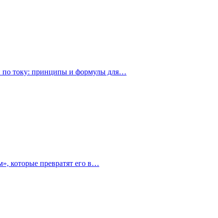
и по току: принципы и формулы для…
», которые превратят его в…