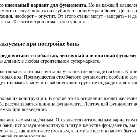
это идеальный вариант для фундамента
. Но не каждый владеле
нта следует копать на глубину от полуметра и более. Дело в т
хания, наоборот – опустит. От этого стены могут «заиграть» и д
нт на 20 сантиметров ниже этого уровня.
льзуемые при постройке бань
предпочитают столбчатый, ленточный или плитный фундаме
ы для них в любом строительном супермаркете.
дствоваться типом грунта на участке, где возводится баня. К п
товых вод. Преимущества столбчатого фундамента особенно зам
у столбами. Сыпучий слабонесущий грунт не подходит для тако
ольших конструкций. В состав этого основания входят железоб
ба рассчитывается ширина фундамента. Ленточный фундамент до
уемых при возведении.
итают самым надёжным. Он является оптимальным вариантом в с
 бани, используя монолитную плиту в качестве фундамента, вы 
сти так, как посчитаете нужным, к тому же все они могут быт
тоящей гидроизоляции.