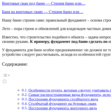
Винтовые сваи под баню — Строим баню или…
Баня на винтовых сваях — Строим баню или…
Нашу баню строим сами: правильный фундамент – основа стро
Лето – пора строек и обновлений для владельцев частных домо
Известно, что строительство подобного объекта – задача непр
своими руками.
К примеру, фундамент под баню сделать по с
У фундамента для бани особое предназначение: он должен не то
устройство следует рассчитывать, исходя из особенностей гру
Содержание:
Особенности грунта, которые следует учитывать
Самые распространенные виды фундамента, испо
Построение фундамента столбчатого вида
Столбчатый фундамент на буровых сваях
Построение фундамента ленточного вида