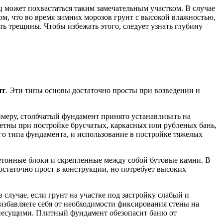
ц может похвастаться таким замечательным участком. В случае
ом, что во время зимних морозов грунт с высокой влажностью,
ать трещины. Чтобы избежать этого, следует узнать глубину
нт
. Эти типы основы достаточно просты при возведении и
римеру, столбчатый фундамент принято устанавливать на
етны при постройке брусчатых, каркасных или рубленых бань,
го типа фундамента, и использование в постройке тяжелых
етонные блоки и скрепленные между собой бутовые камни. В
статочно прост в конструкции, но потребует высоких
лучае, если грунт на участке под застройку слабый и
избавляете себя от необходимости фиксирования стены на
ь несущими. Плитный фундамент обезопасит баню от