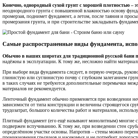
Конечно, однородный сухой грунт с хорошей плотностью – 
неоднородного грунта с повышенной влажностью основу фундаме
промерзая, поднимет фундамент, а летом, после таяния и просы
промерзания грунта, и при строительстве закладывать фундаме
Самые распространенные виды фундамента, испо
Обычно в наших широтах для традиционной русской бани 
надёжны в эксплуатации. К тому же, несложно найти материал
При выборе вида фундамента следует, в первую очередь, руково
глинистую или суглинистую почву с глубоким залеганием грун
в таких случаях не требуются дополнительные перемычки межд
материалов не рекомендуется.
Ленточный фундамент обычно применяется при возведении неб
зависимости от типа конструкции и величины строящегося сру
трудозатрат, большого количества работ и материалов, использ
Плитный фундамент (его ещё называют монолитным) многие сч
подвержен вспучиванию. К тому же, при возведении стен сруба
определённом участке основы. Напротив – стены можно перене
проникновения грызунов и насекомых и не потребует дорогос