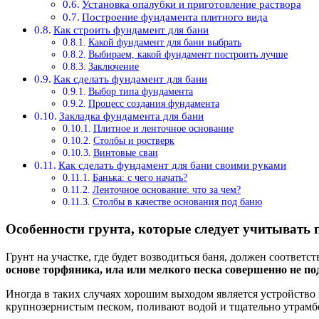
Установка опалубки и приготовление раствора
Построение фундамента плитного вида
Как строить фундамент для бани
Какой фундамент для бани выбрать
Выбираем, какой фундамент построить лучше
Заключение
Как сделать фундамент для бани
Выбор типа фундамента
Процесс создания фундамента
Закладка фундамента для бани
Плитное и ленточное основание
Столбы и ростверк
Винтовые сваи
Как сделать фундамент для бани своими руками
Банька: с чего начать?
Ленточное основание: что за чем?
Столбы в качестве основания под баню
Особенности грунта, которые следует учитывать 
Грунт на участке, где будет возводиться баня, должен соотве
основе торфяника, ила или мелкого песка совершенно не п
Иногда в таких случаях хорошим выходом является устройств
крупнозернистым песком, поливают водой и тщательно утрам