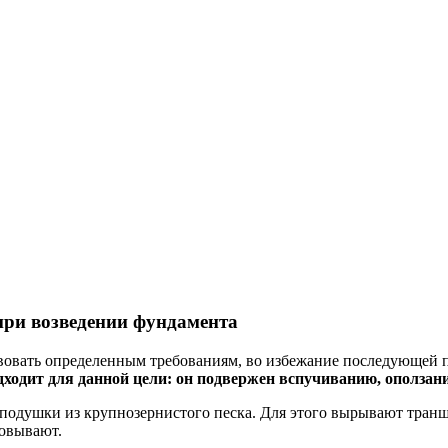
при возведении фундамента
тствовать определенным требованиям, во избежание последующей
одходит для данной цели: он подвержен вспучиванию, ополз
о подушки из крупнозернистого песка. Для этого вырывают тра
бовывают.