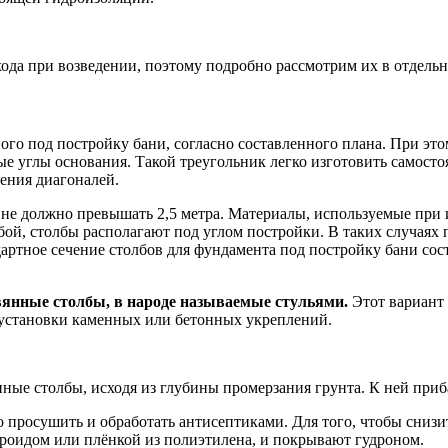
ода при возведении, поэтому подробно рассмотрим их в отдельн
ного под постройку бани, согласно составленного плана. При эт
е углы основания. Такой треугольник легко изготовить самосто
ения диагоналей.
е должно превышать 2,5 метра. Материалы, используемые при их
бой, столбы располагают под углом постройки. В таких случаях 
ртное сечение столбов для фундамента под постройку бани сост
вянные столбы, в народе называемые стульями.
Этот вариант 
 установки каменных или бетонных укреплений.
нные столбы, исходя из глубины промерзания грунта. К ней приб
но просушить и обработать антисептиками. Для того, чтобы снизи
оидом или плёнкой из полиэтилена, и покрывают гудроном.