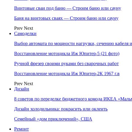
Винтовые сваи под баню — Строим баню или сауну
Баня на винтовых сваях — Строим баню или сауну
Prev
Next
Самоделки
Выбор автомата по мощности нагрузки, сечению кабеля 
Восстановление мотоцикла Иж Юпитер-5 (21 фото)
Ручной фрезер своими руками без сварочных работ
Восстановление мотоцикла Иж Юпитер-2К 1967 г.в
Prev
Next
Дизайн
8 cоветов по переделке бюджетного комода ИКЕА «Мальм
Дизайн холодильника: покрасить или оклеить
Семейный «дом приключений», США
Ремонт