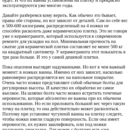
будет. И что их ванны установлены на плитку и прекрасно
эксплуатируются уже многие годы.
Давайте разберемся кому верить. Как обычно это бывает,
правы обе стороны, но все зависит от деталей. Сам по себе вес
в 500-600 килограмм, распределенный на 4 ножки не
способен расколоть даже керамическую плитку. Это не говоря
уже о керамограните, который используется в современном
ремонте для укладки на пол. Минимальная прочность на
сжатие для керамической плитки составляет не менее 500 кг
на квадратный сантиметр. У керамогранита этот показатель в
три раза больше. И это у самой дешевой плитки.
Пока опасения выглядят надуманными. Но вот в чем важный
момент: в ножках ванны. Именно от них зависит, насколько
равномерно распределяется вес на напольное покрытие.
Очень часто ножки представляют собой обычные болты для
регулировки высоты. И качество их обработки не самое
высокое. На шляпке болта часто можно встретить точечные
неровности, которые абсолютно не важны при их обычном
использовании. Но если приложить большой вес через такую
точку на плитку, то она действительно может расколоться.
Поэтому при установке чугунной ванны на плитку следите,
чтобы ножки имели гладкую поверхность. Если она имеет
неровности, их нужно зашлифовать, или под ножки
подложить прокладки. Для ножек с болтами есть уже