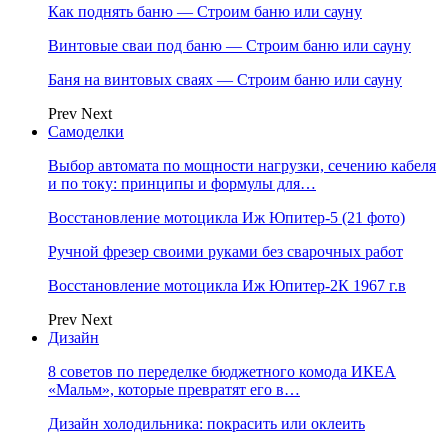
Как поднять баню — Строим баню или сауну
Винтовые сваи под баню — Строим баню или сауну
Баня на винтовых сваях — Строим баню или сауну
Prev
Next
Самоделки
Выбор автомата по мощности нагрузки, сечению кабеля
и по току: принципы и формулы для…
Восстановление мотоцикла Иж Юпитер-5 (21 фото)
Ручной фрезер своими руками без сварочных работ
Восстановление мотоцикла Иж Юпитер-2К 1967 г.в
Prev
Next
Дизайн
8 cоветов по переделке бюджетного комода ИКЕА
«Мальм», которые превратят его в…
Дизайн холодильника: покрасить или оклеить